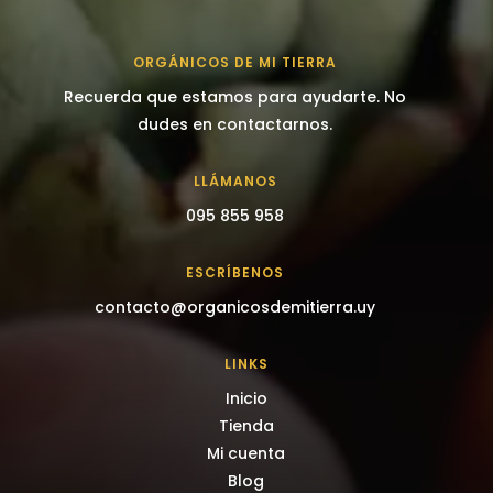
ORGÁNICOS DE MI TIERRA
Recuerda que estamos para ayudarte. No
dudes en contactarnos.
LLÁMANOS
095 855 958
ESCRÍBENOS
contacto@organicosdemitierra.uy
LINKS
Inicio
Tienda
Mi cuenta
Blog