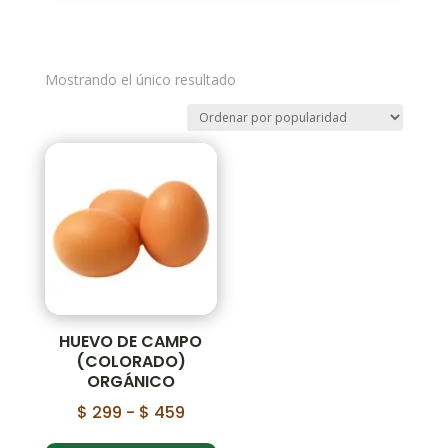
Mostrando el único resultado
HUEVO DE CAMPO
(COLORADO)
ORGÁNICO
Rango
$
299
-
$
459
de
Este