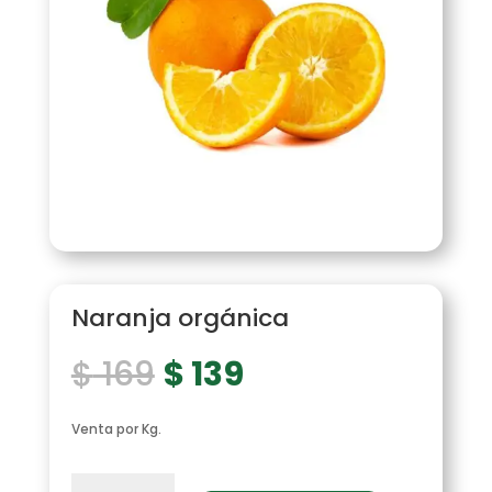
Naranja orgánica
El
El
$
169
$
139
precio
precio
original
actual
era:
es:
Venta por Kg.
$ 169.
$ 139.
Naranja