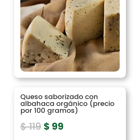
Queso saborizado con
albahaca orgánico (precio
por 100 gramos)
El
El
$
119
$
99
precio
precio
original
actual