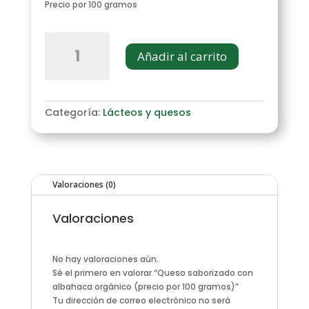
era:
es:
Precio por 100 gramos
$ 119.
$ 99.
Queso
saborizado
Añadir al carrito
con
albahaca
orgánico
(precio
Categoría:
Lácteos y quesos
por
100
gramos)
cantidad
Valoraciones (0)
Valoraciones
No hay valoraciones aún.
Sé el primero en valorar “Queso saborizado con
albahaca orgánico (precio por 100 gramos)”
Tu dirección de correo electrónico no será